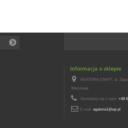
Informacja o sklepie
AGATERIA CRAFT, ul. Zapus
Warszawa
Skontaktuj się z nami:
+48 6
E-mail:
agateria1@wp.pl