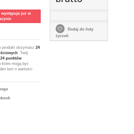
e występuje już w
zynie
Dodaj do listy
życzeń
en produkt otrzymasz
24
ościowych
. Twój
e
24
punktów
h
które mogą być
den bon o wartości
mego
ebook