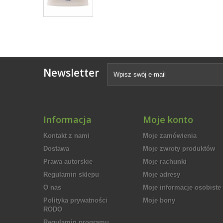
Newsletter
Informacja
Moje konto
Kontakt z nami
Moje zamówienia
Dostawa
Moje zwroty produktów
Prawa autorskie
Moje rachunki
Regulamin sklepu
Moje adresy
O nas
Moje informacje osobiste
Polityka prywatności
Moje bony
RODO
Regulamin programu