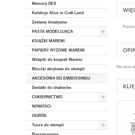
Memory DEX
WIĘ
Kolekcje Alice in Craft Land
Zestawy kreatywne
Przezr
PASTA MODELUJĄCA
KSIĄŻKI MAREMI
OPI
PAPIERY RYŻOWE MAREMI
Wstążki do książek Maremi
Na razie n
Bloczki akrylowe do stempli
AKCESORIA DO EMBOSSINGU
KLI
Dodatki do shakerów
CUKIERNICTWO
NOWOŚCI
OGRÓD
Tusze do stempli
Bierzmowanie