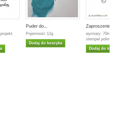
Puder do...
Zaproszenie...
projekt:
Pojemność 12g
wymiary: 70mm x 30mm
stempel polimerowy
Dodaj do koszyka
ka
Dodaj do koszyka