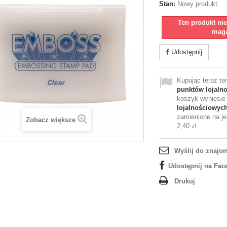
Stan:
Nowy produkt
Ten produkt ni
maga
Udostępnij
Kupując teraz t
punktów lojaln
koszyk wyniesi
lojalnościowyc
zamienione na je
Zobacz większe
2,40 zł
.
Wyślij do znajo
Udostępnij na Fac
Drukuj