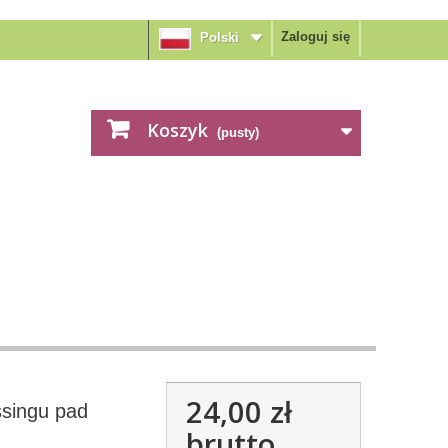
Zaloguj się
Polski
Koszyk
(pusty)
24,00 zł
singu pad
brutto