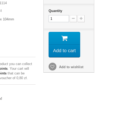
1114
ct
Quantity
5 x 104mm
Add to cart
roduct you can collect
Add to wishlist
oints
. Your cart will
ints
that can be
 voucher of
0,80 zł
.
k!