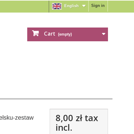
Sign in
English
Cart
(empty)
8,00 zł
tax
elsku-zestaw
incl.