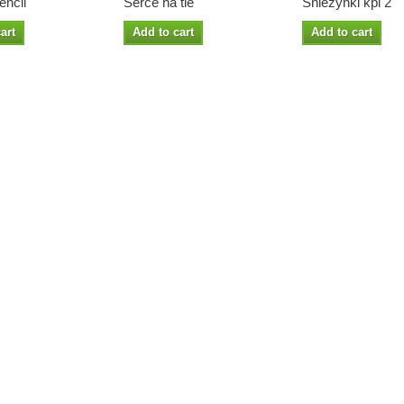
encil
Serce na tle
Śniezynki kpl 2
art
Add to cart
Add to cart