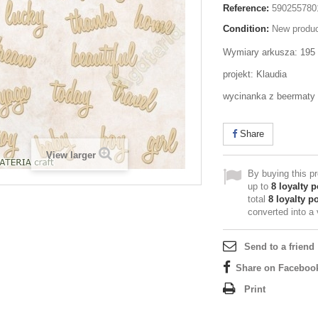
Reference:
590255780
Condition:
New produ
Wymiary arkusza: 19
projekt: Klaudia
wycinanka z beermaty
Share
View larger
By buying this p
up to
8
loyalty p
total
8
loyalty po
converted into a
Send to a friend
Share on Faceboo
Print