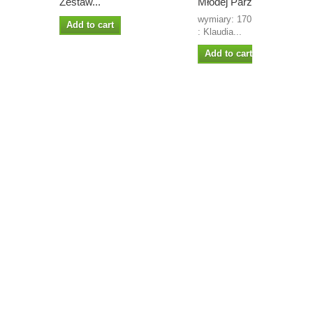
Zestaw...
Młodej Parze...
wymiary: 170 x 95 mm proje
Add to cart
: Klaudia...
Add to cart