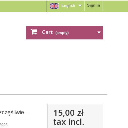
Sign in
English
Cart
(empty)
15,00 zł
szczęśliwie...
tax incl.
3925