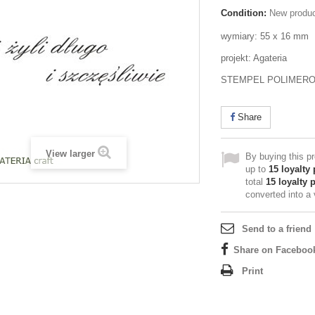
Condition:
New produ
wymiary: 55 x 16 mm
projekt: Agateria
STEMPEL POLIMER
Share
View larger
By buying this p
up to
15
loyalty 
total
15
loyalty 
converted into a
Send to a friend
Share on Faceboo
Print