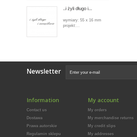
..i żyli długo i...
wymiary: 55 x 16 mm
projekt:...
Newsletter
Information
My account
Contact us
My orders
Dostawa
My merchandise returns
Prawa autorskie
My credit slips
Regulamin sklepu
My addresses