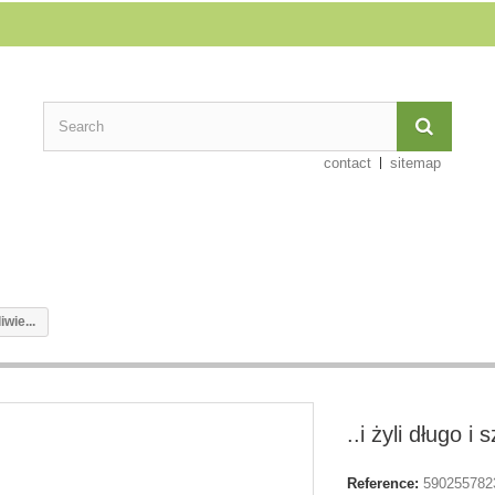
contact
sitemap
iwie...
..i żyli długo i 
Reference:
590255782