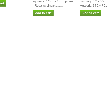
wymiary: 142 x 97 mm projekt
wymiary: 52 x 26 m
art
: Rysa wycinanka z...
Agateria STEMPEL.
Add to cart
Add to cart