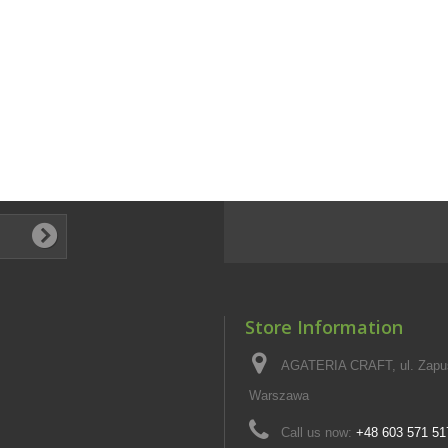
Store Information
AGATERIA CRAFT, ul. Zapus
Warszawa
Call us now:
+48 603 571 51