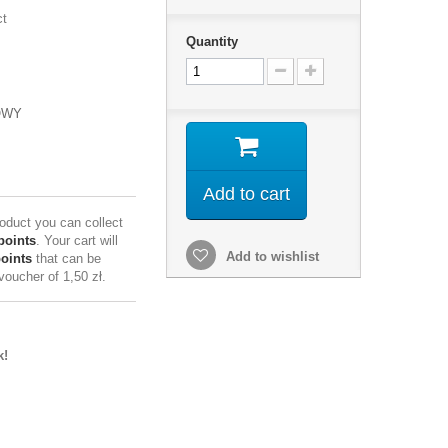
ct
Quantity
OWY
Add to cart
roduct you can collect
points
. Your cart will
Add to wishlist
points
that can be
 voucher of
1,50 zł
.
k!