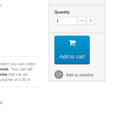
ct
Quantity
Add to cart
roduct you can collect
oints
. Your cart will
ints
that can be
Add to wishlist
 voucher of
0,30 zł
.
k!