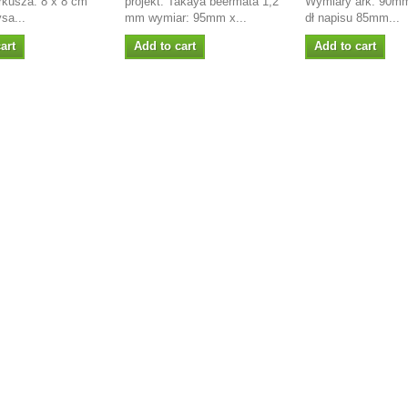
rkusza: 8 x 8 cm
projekt: Takaya beermata 1,2
Wymiary ark: 90m
ysa...
mm wymiar: 95mm x...
dł napisu 85mm...
art
Add to cart
Add to cart