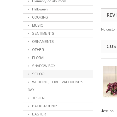
Elementy do albumów
Halloween
REV
COOKING
MUSIC
No custom
SENTIMENTS
ORNAMENTS
CUS
OTHER
FLORAL
SHADOW BOX
SCHOOL
WEDDING, LOVE, VALENTINE'S
DAY
JESIEŃ
BACKGROUNDS
Jest na...
EASTER