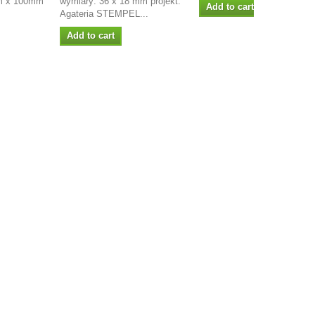
m x 100mm
wymiary: 36 x 18 mm projekt:
Add to cart
Agateria STEMPEL...
Add to cart