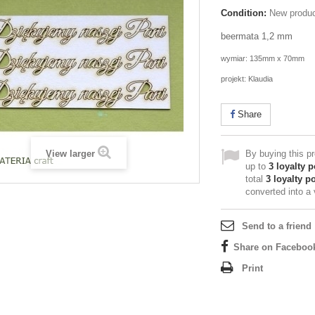
Condition:
New produ
beermata 1,2 mm
wymiar: 135mm x 70mm
projekt: Klaudia
Share
View larger
By buying this p
up to
3
loyalty p
total
3
loyalty po
converted into a
Send to a friend
Share on Faceboo
Print