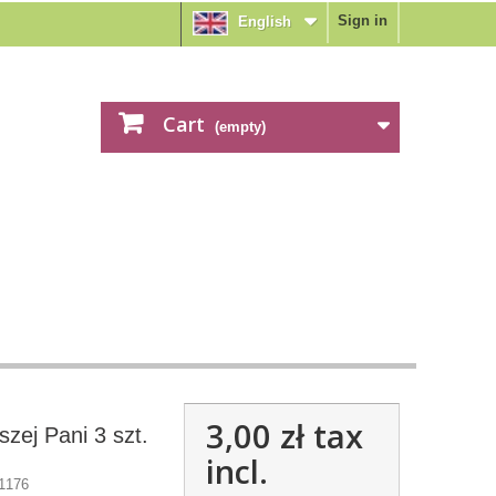
Sign in
English
Cart
(empty)
3,00 zł
tax
zej Pani 3 szt.
incl.
1176