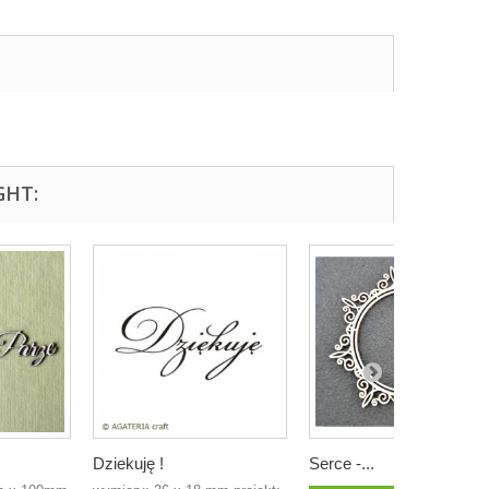
GHT:
Dziekuję !
Serce -...