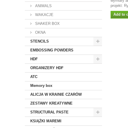
wymiary a
projekt: R
ANIMALS
Add to c
WAKACJE
SHAKER BOX
OKNA
STENCILS
EMBOSSING POWDERS
HDF
ORGANIZERY HDF
ATC
Memory box
ALICJA W KRAINIE CZARÓW
ZESTAWY KREATYWNE
STRUCTURAL PASTE
KSIĄŻKI MAREMI