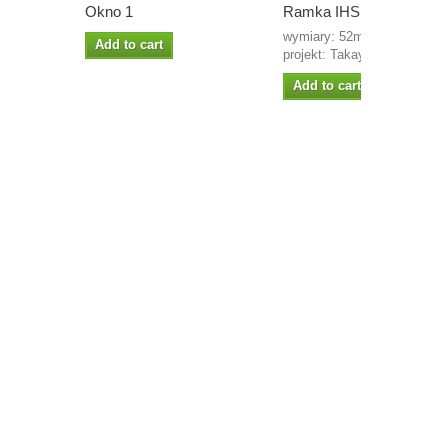
Okno 1
Ramka IHS 1
wymiary: 52mm x 70mm
Add to cart
projekt: Takaya beermata...
Add to cart