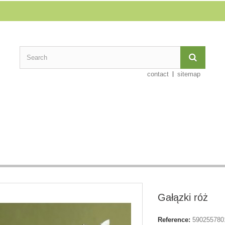
contact
sitemap
Gałązki róż
Reference:
590255780