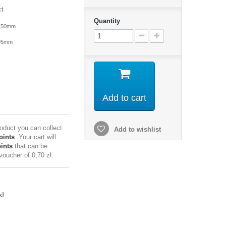
ct
Quantity
x 50mm
 95mm
Add to cart
roduct you can collect
Add to wishlist
oints
. Your cart will
ints
that can be
 voucher of
0,70 zł
.
k!