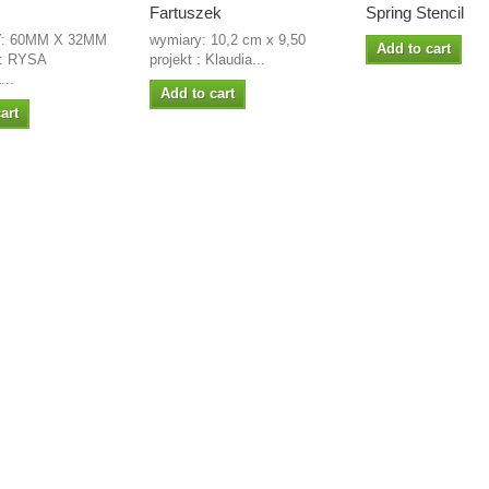
Fartuszek
Spring Stencil
: 60MM X 32MM
wymiary: 10,2 cm x 9,50
Add to cart
: RYSA
projekt : Klaudia...
..
Add to cart
art