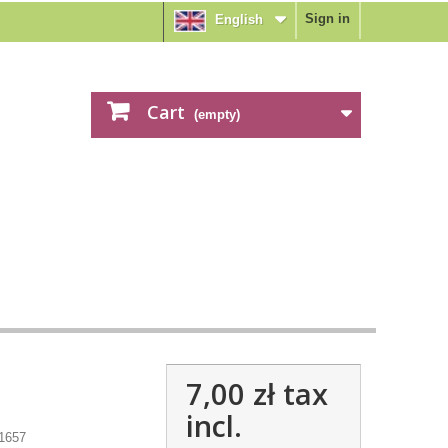
Sign in
English
Cart
(empty)
7,00 zł
tax
incl.
1657