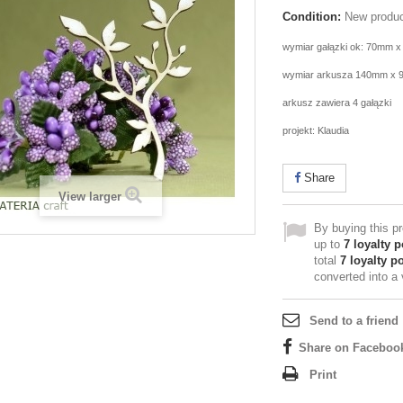
Condition:
New produ
wymiar gałązki ok: 70mm 
wymiar arkusza 140mm x
arkusz zawiera 4 gałązki
projekt: Klaudia
Share
View larger
By buying this p
up to
7
loyalty p
total
7
loyalty po
converted into a
Send to a friend
Share on Faceboo
Print