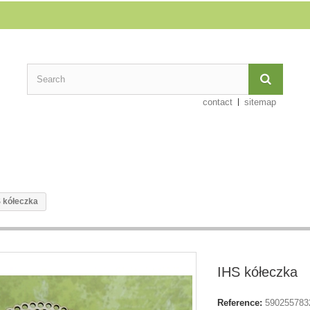
contact
sitemap
 kółeczka
IHS kółeczka
Reference:
590255783