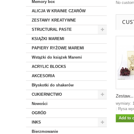
Memory box
No custom
ALICJA W KRAINIE CZARÓW
ZESTAWY KREATYWNE
CUS
STRUCTURAL PASTE
KSIĄŻKI MAREMI
PAPIERY RYŻOWE MAREMI
Wstążki do książek Maremi
ACRYLIC BLOCKS
AKCESORIA
Błyskotki do shakerów
CUKIERNICTWO
Zestaw...
wymiary: 
Nowości
: Rysa wyc
OGRÓD
Add to c
INKS
Bierzmowanie