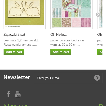
Zajączki 2 szt
Oh Hello...
Oh He
beermata 1,2 mm projekt:
papier do scrapbookingu
papier
Rysa wymiar arkusza:...
wymiar: 30 x 30 cm...
wymiar
Add to cart
Add to cart
Add 
Newsletter
Information