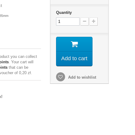
ct
Quantity
 85mm
roduct you can collect
Add to cart
oints
. Your cart will
ints
that can be
 voucher of
0,20 zł
.
Add to wishlist
k!