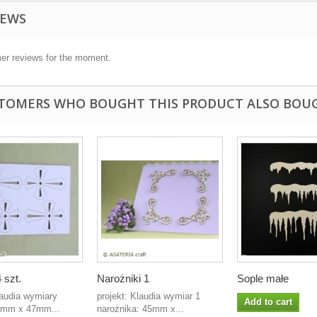
IEWS
er reviews for the moment.
TOMERS WHO BOUGHT THIS PRODUCT ALSO BOU
 szt.
Narożniki 1
Sople małe
laudia wymiary
projekt: Klaudia wymiar 1
Add to cart
0mm x 47mm...
narożnika: 45mm x...