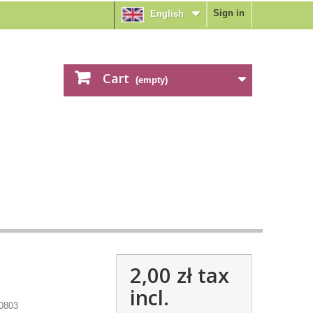
Sign in
English
Cart
(empty)
2,00 zł
tax
incl.
0803