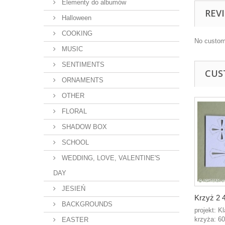
Elementy do albumów
REV
Halloween
COOKING
No custom
MUSIC
SENTIMENTS
CUS
ORNAMENTS
OTHER
FLORAL
SHADOW BOX
SCHOOL
WEDDING, LOVE, VALENTINE'S
DAY
JESIEŃ
Krzyż 2 4
BACKGROUNDS
projekt: K
krzyża: 6
EASTER