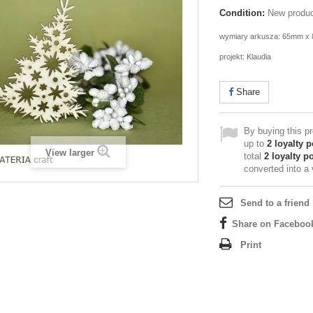
Condition:
New produ
wymiary arkusza: 65mm x
projekt: Klaudia
Share
By buying this p
up to
2
loyalty p
View larger
total
2
loyalty po
converted into a
Send to a friend
Share on Faceboo
Print