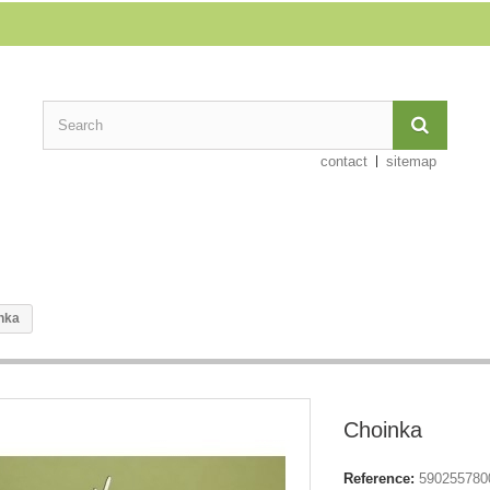
contact
sitemap
nka
Choinka
Reference:
590255780