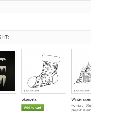
GHT:
Skarpeta
Winter scene...
wymiary: 90mm x 65mm
Add to cart
projekt: Klaudia