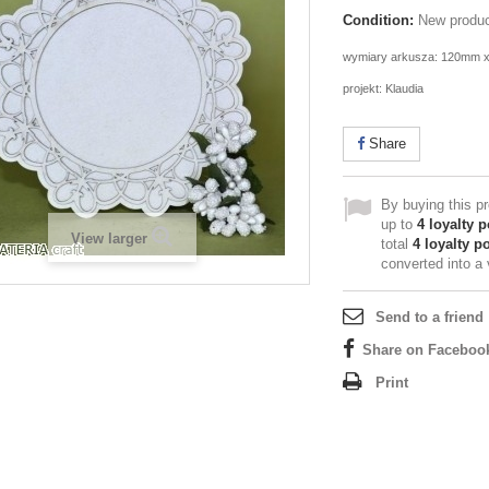
Condition:
New produ
wymiary arkusza: 120mm 
projekt: Klaudia
Share
By buying this p
up to
4
loyalty p
View larger
total
4
loyalty po
converted into a
Send to a friend
Share on Faceboo
Print