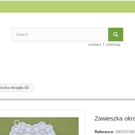
contact
sitemap
eszka okrągła 3D
Zawieszka okr
Reference:
590255780