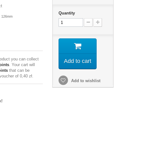
ct
Quantity
x 126mm
roduct you can collect
Add to cart
oints
. Your cart will
ints
that can be
 voucher of
0,40 zł
.
Add to wishlist
k!