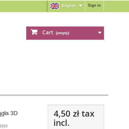
Sign in
English
Cart
(empty)
4,50 zł
tax
ągła 3D
incl.
1916