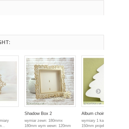
GHT:
Shadow Box 2
Album choinka
ymiary
wymiar zewn: 180mmx
wymiary 1 karty: 150mm x
...
180mm wym wewn: 120mm
150mm projekt: Klaudia