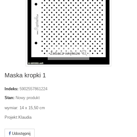
Zobacz większe
Maska kropki 1
Indeks:
5902557861224
Stan:
Nowy produkt
wymiar: 14 x 15,50 cm
Projekt:Klaudia
Udostępnij