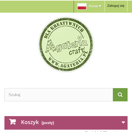
Zaloguj się
Polski
Koszyk
(pusty)