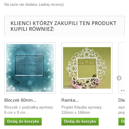
Na razie nie dodano żadnej recenzji.
KLIENCI KTÓRZY ZAKUPILI TEN PRODUKT
KUPILI RÓWNIEŻ:
Bloczek 60mm...
Ramka...
Dla Ci
Bloczek z podziałką wymiary:
Projekt:Klaudia wymiary:
wymia
6 cm x 8 cm...
116mm x 166mm
projek
Dodaj do koszyka
Dodaj do koszyka
Dod