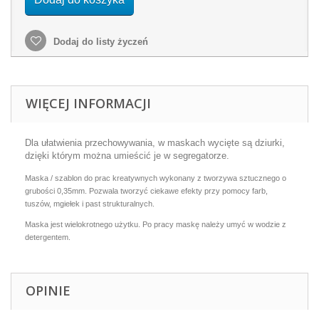
Dodaj do listy życzeń
WIĘCEJ INFORMACJI
Dla ułatwienia przechowywania, w maskach wycięte są dziurki,
dzięki którym można umieścić je w segregatorze.
Maska / szablon do prac kreatywnych wykonany z tworzywa sztucznego o
grubości 0,35mm. Pozwala tworzyć ciekawe efekty przy pomocy farb,
tuszów, mgiełek i past strukturalnych.
Maska jest wielokrotnego użytku. Po pracy maskę należy umyć w wodzie z
detergentem.
OPINIE